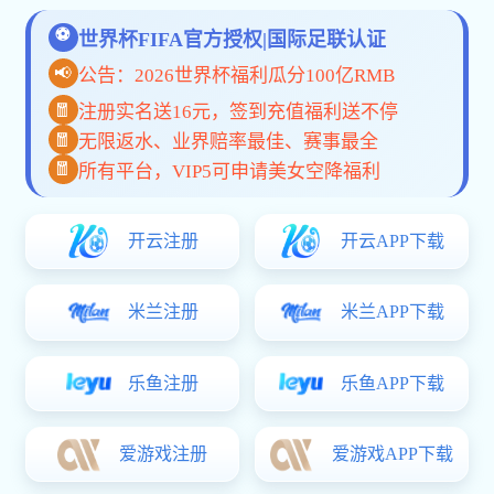
易游官网公司简介