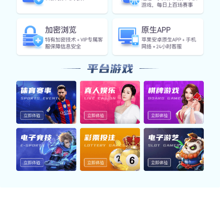
智能引擎实时数据快照
利用易游官网构建的智能分析系统，实时捕捉各项运行数
据，提升平台的响应效率与数据稳定性。
响应速度
0.18s
平均页面加载
AI推荐准确率